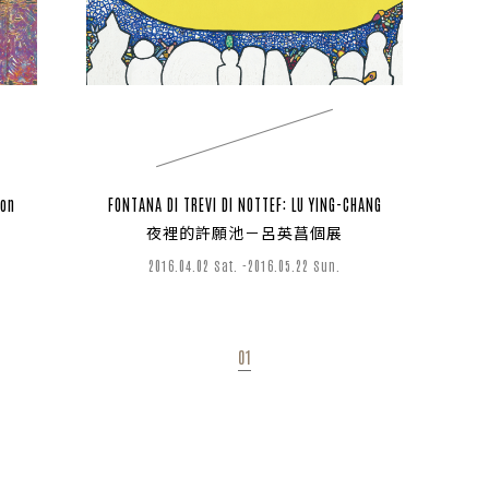
STS
ion
FONTANA DI TREVI DI NOTTEF: LU YING-CHANG
夜裡的許願池－呂英菖個展
2016.04.02 Sat. -2016.05.22 Sun.
01