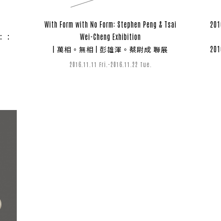
With Form with No Form: Stephen Peng & Tsai
201
：：
Wei-Cheng Exhibition
| 萬相。無相 | 彭雄渾。蔡尉成 聯展
2
2016.11.11 Fri.-2016.11.22 Tue.
ABOUT
05