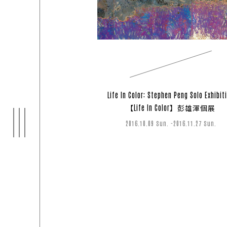
ARTI
Life In Color: Stephen Peng Solo Exhibit
03
【Life In Color】彭雄渾個展
2016.10.09 Sun. -2016.11.27 Sun.