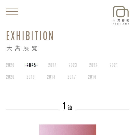
EXHIBITION
EXHIBITIONS
大雋展覽
NEWS
ARTISTS
2025
2026
2024
2023
2022
2021
2020
2019
2018
2017
2016
ART SHOP
ABOUT
1
館
CONTACT