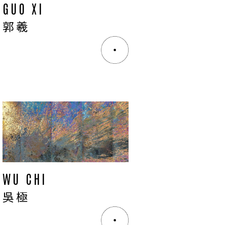
GUO XI
郭羲
WU CHI
吳極