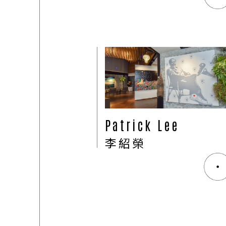
ART SHOP
04
Patrick Lee
李紹榮