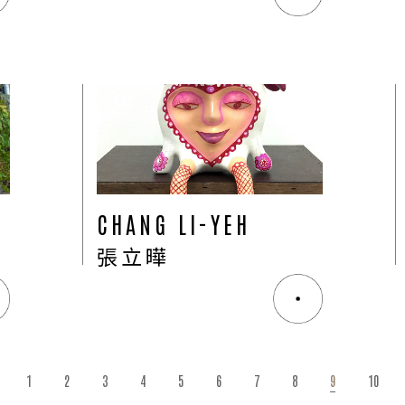
CHANG LI-YEH
張立曄
ABOUT
1
2
3
4
5
6
7
8
9
10
05