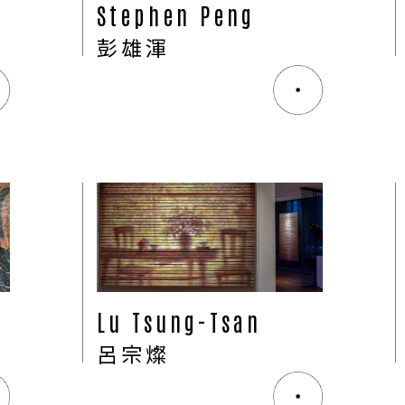
Stephen Peng
彭雄渾
STS
Lu Tsung-Tsan
呂宗燦