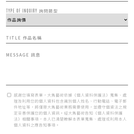
TYPE OF INQUIRY 詢問類型
感謝您填寫表單，大雋藝術依據《個人資料保護法》蒐集、處
理及利用您的個人資料包含識別個人姓名、行動電話、電子郵
件地址等，將僅限大雋藝術業務需要使用，並遵守個資法之規
定妥善保護您的個人資訊。經大雋藝術告知《個人資料保護
法》相關事項，本人已清楚瞭解本表單蒐集、處理或利用本人
個人資料之應告知事項。