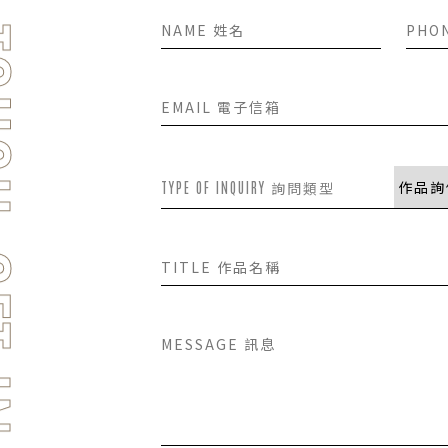
STS
TYPE OF INQUIRY 詢問類型