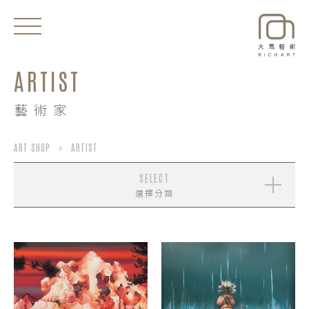
ARTIST
EXHIBITIONS
藝術家
NEWS
ARTISTS
ART SHOP
>
ARTIST
ART SHOP
SELECT
選擇分類
ABOUT
CONTACT