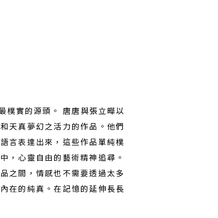
最樸實的源頭。 唐唐與張立曄以
美和天真夢幻之活力的作品。他們
畫語言表達出來，這些作品單純樸
作中，心靈自由的藝術精神追尋。
作品之間，情感也不需要透過太多
回內在的純真。在記憶的延伸長長