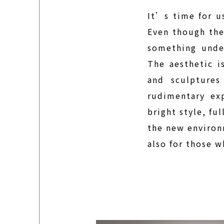
It’s time for u
Even though the
something under
The aesthetic i
and sculptures
rudimentary ex
bright style, fu
the new environ
also for those w