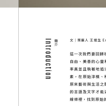
文｜策展人 王焜生 Em
Introduction
簡介
這一次我們要回歸
自由、美善的心靈
率真並且執著地追
ART SHOP
素，在原始淳樸、
04
原來藝術與生活之
的言語及文字才能
線條裡，找到原始