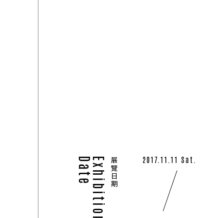
EXHIBITIONS
01
2017.11.11 Sat.
Date
Exhibition
展覽日期