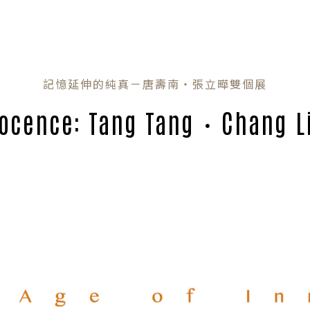
記憶延伸的純真－唐壽南・張立曄雙個展
nocence: Tang Tang・Chang L