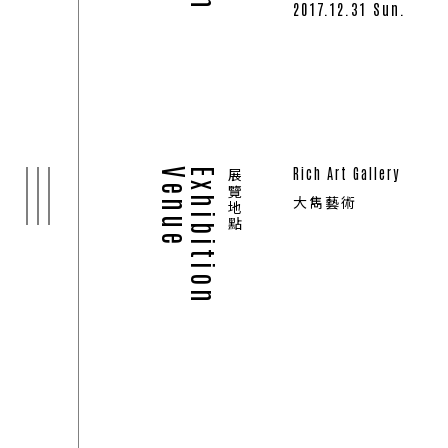
2017.12.31 Sun.
ARTI
03
Rich Art Gallery
Venue
Exhibition
展覽地點
大雋藝術