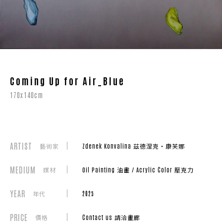
Coming Up for Air_Blue
170x140cm
ARTIST
藝術家
Zdenek Konvalina 茲德涅克・康芙娜
MEDIUM
媒材
Oil Painting 油畫 / Acrylic Color 壓克力
YEAR
年代
2025
PRICE
價格
Contact us 請洽畫廊